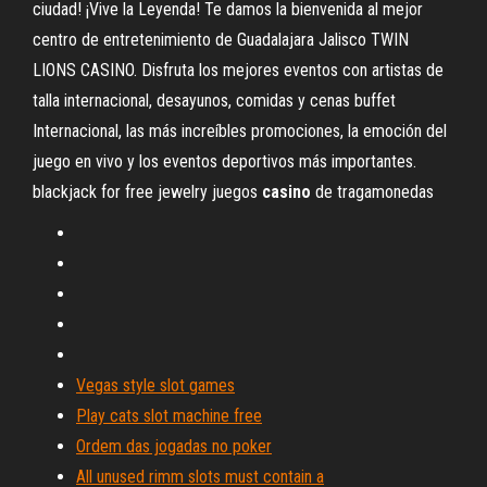
ciudad! ¡Vive la Leyenda! Te damos la bienvenida al mejor
centro de entretenimiento de Guadalajara Jalisco TWIN
LIONS CASINO. Disfruta los mejores eventos con artistas de
talla internacional, desayunos, comidas y cenas buffet
Internacional, las más increíbles promociones, la emoción del
juego en vivo y los eventos deportivos más importantes.
blackjack for free jewelry juegos
casino
de tragamonedas
Vegas style slot games
Play cats slot machine free
Ordem das jogadas no poker
All unused rimm slots must contain a