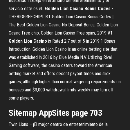
Buscando Trabajo en el ámbito del entretenimiento y el
servicio este es el..
Golden Lion Casino Bonus Codes
-
THEBIGFREECHIPLIST Golden Lion Casino Bonus Codes |
The Best Golden Lion Casino No Deposit Bonus, Golden Lion
Casino Free chip, Golden Lion Casino Free spins, 2019 #1
Golden
Lion
Casino
is Rated 2.7 out of 5 in 2019 1 Bonus
Introduction. Golden Lion Casino is an online betting site that
was established in 2016 by Blue Media N.V. Utilizing Rival
Gaming software, the casino caters toward the American
betting market and offers decent payout times and slick
games, although higher than normal wagering requirements on
bonuses and $3,000 withdrawal limits weekly may turn off
some players.
Sitemap AppSites page 703
Twin Lions – ¡El mejor centro de entretenimiento de la