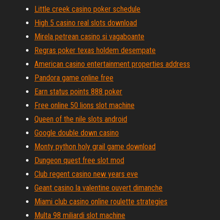
Little creek casino poker schedule
High 5 casino real slots download
Mirela petrean casino si vagaboante
Regras poker texas holdem desempate
American casino entertainment properties address
Pandora game online free
Earn status points 888 poker
Free online 50 lions slot machine
Queen of the nile slots android
Google double down casino
Monty python holy grail game download
Dungeon quest free slot mod
Club regent casino new years eve
Geant casino la valentine ouvert dimanche
Miami club casino online roulette strategies
Multa 98 miliardi slot machine